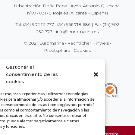
Urbanización Doña Pepa · Avda. Antonio Quesada,
nº59 · 03170 Rojales (Alicante - España)
Tel.
(34) 902 111 777
·
(34) 966 718 686
| Fax
(34) 902
250 777
|
info@euromarina.es
© 2021 Euromarina ·
Rechtlicher Hinweis
·
Privatsphäre
·
Cookies
Gestionar el
consentimiento de las
cookies
las mejores experiencias, utilizamos tecnologías
kies para almacenar y/o acceder a la información del
El consentimiento de estas tecnologías nos permitirá
os como el comportamiento de navegación o las
es únicas en este sitio. No consentir o retirar el
to, puede afectar negativamente a ciertas
as y funciones.
Die Informationen über die Häuser dieser Website