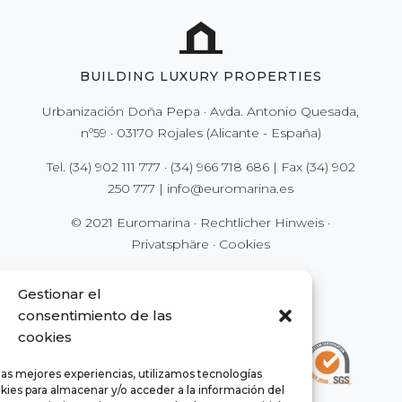
BUILDING LUXURY PROPERTIES
Urbanización Doña Pepa · Avda. Antonio Quesada,
nº59 · 03170 Rojales (Alicante - España)
Tel.
(34) 902 111 777
·
(34) 966 718 686
| Fax
(34) 902
250 777
|
info@euromarina.es
© 2021 Euromarina ·
Rechtlicher Hinweis
·
Privatsphäre
·
Cookies
Gestionar el
consentimiento de las
cookies
las mejores experiencias, utilizamos tecnologías
kies para almacenar y/o acceder a la información del