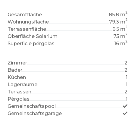
2
Gesamtfläche
85.8 m
2
Wohnungsfläche
79.3 m
2
Terrassenfläche
6.5 m
2
Oberfläche Solarium
75 m
2
Superficie pérgolas
16 m
Zimmer
2
Bäder
2
Küchen
1
Lagerräume
1
Terrassen
2
Pérgolas
1
Gemeinschaftspool
Gemeinschaftsgarage