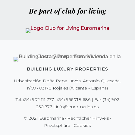
Be part of club for living
BUILDING LUXURY PROPERTIES
Urbanización Doña Pepa · Avda. Antonio Quesada,
nº59 · 03170 Rojales (Alicante - España)
Tel.
(34) 902 111 777
·
(34) 966 718 686
| Fax
(34) 902
250 777
|
info@euromarina.es
© 2021 Euromarina ·
Rechtlicher Hinweis
·
Privatsphäre
·
Cookies