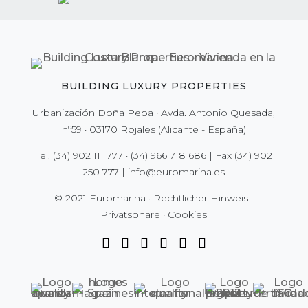
BUILDING LUXURY PROPERTIES
Urbanización Doña Pepa · Avda. Antonio Quesada,
nº59 · 03170 Rojales (Alicante - España)
Tel.
(34) 902 111 777
·
(34) 966 718 686
| Fax
(34) 902
250 777
|
info@euromarina.es
© 2021 Euromarina ·
Rechtlicher Hinweis
·
Privatsphäre
·
Cookies