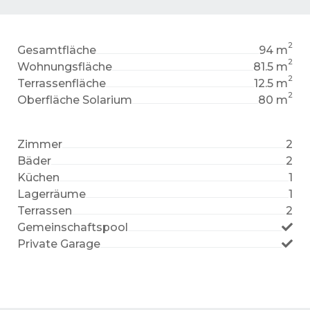
2
Gesamtfläche
94 m
2
Wohnungsfläche
81.5 m
2
Terrassenfläche
12.5 m
2
Oberfläche Solarium
80 m
Zimmer
2
Bäder
2
Küchen
1
Lagerräume
1
Terrassen
2
Gemeinschaftspool
Private Garage