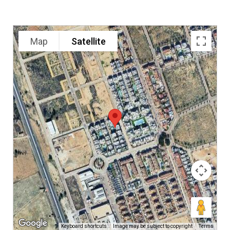
Map
Satellite
Keyboard shortcuts
Image may be subject to copyright
Terms