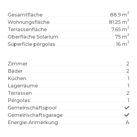
2
Gesamtfläche
88.9 m
2
Wohnungsfläche
81.25 m
2
Terrassenfläche
7.65 m
2
Oberfläche Solarium
75 m
2
Superficie pérgolas
16 m
Zimmer
2
Bäder
2
Küchen
1
Lagerräume
1
Terrassen
2
Pérgolas
1
Gemeinschaftspool
Gemeinschaftsgarage
Energie-Anmerkung
A