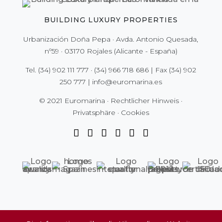
BUILDING LUXURY PROPERTIES
Urbanización Doña Pepa · Avda. Antonio Quesada,
nº59 · 03170 Rojales (Alicante - España)
Tel.
(34) 902 111 777
·
(34) 966 718 686
| Fax
(34) 902
250 777
|
info@euromarina.es
© 2021 Euromarina ·
Rechtlicher Hinweis
·
Privatsphäre
·
Cookies