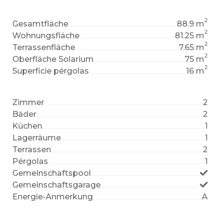
2
Gesamtfläche
88.9 m
2
Wohnungsfläche
81.25 m
2
Terrassenfläche
7.65 m
2
Oberfläche Solarium
75 m
2
Superficie pérgolas
16 m
Zimmer
2
Bäder
2
Küchen
1
Lagerräume
1
Terrassen
2
Pérgolas
1
Gemeinschaftspool
Gemeinschaftsgarage
Energie-Anmerkung
A