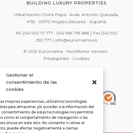
BUILDING LUXURY PROPERTIES
Urbanización Doña Pepa · Avda. Antonio Quesada,
nº59 · 03170 Rojales (Alicante - España)
Tel.
(34) 902 111 777
·
(34) 966 718 686
| Fax
(34) 902
250 777
|
info@euromarina.es
© 2021 Euromarina ·
Rechtlicher Hinweis
·
Privatsphäre
·
Cookies
Gestionar el
consentimiento de las
cookies
las mejores experiencias, utilizamos tecnologías
kies para almacenar y/o acceder a la información del
El consentimiento de estas tecnologías nos permitirá
os como el comportamiento de navegación o las
es únicas en este sitio. No consentir o retirar el
to, puede afectar negativamente a ciertas