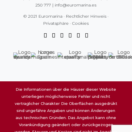
250 777
|
info@euromarina.es
© 2021 Euromarina ·
Rechtlicher Hinweis
·
Privatsphäre
·
Cookies
Die Informationen über die Häuser dieser Website
unterliegen möglicherweise Fehler und nicht
vertraglicher Charakter Die Oberflächen ausgedrükt
sind ungefähre Angaben und können Änderungen
aus technischen Gründen. Das Angebot kann ohne
Vorankündigung geändert oder zurückgezogen
werden. Steuern und Kosten sind nicht im Angebot