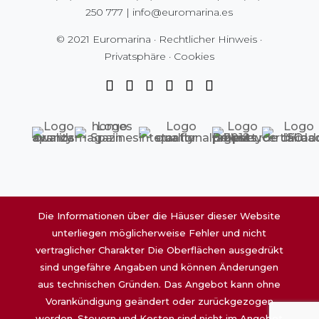
250 777
|
info@euromarina.es
© 2021 Euromarina ·
Rechtlicher Hinweis
·
Privatsphäre
·
Cookies
Die Informationen über die Häuser dieser Website
unterliegen möglicherweise Fehler und nicht
vertraglicher Charakter Die Oberflächen ausgedrükt
sind ungefähre Angaben und können Änderungen
aus technischen Gründen. Das Angebot kann ohne
Vorankündigung geändert oder zurückgezogen
werden. Steuern und Kosten sind nicht im Angebot