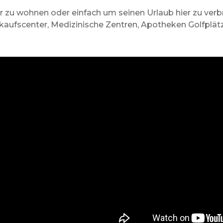
er zu wohnen oder einfach um seinen Urlaub hier zu verb
nkaufscenter, Medizinische Zentren, Apotheken Golfplätz