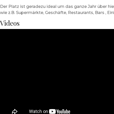
Der Platz ist geradezu ideal um das ganze Jahr über hi
wie z.B. Supermärkte, Geschäfte, Restaurants, Bars , Ei
Videos