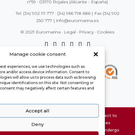
nº59 · 03170 Rojales (Alicante - España)
Tel.
(34) 902 111 777
·
(34) 966 718 686
| Fax
(34) 902
250 777
|
info@euromarina.es
© 2021 Euromarina ·
Legal
·
Privacy
·
Cookies
Manage cookie consent
 best experiences, we use technologies such as
tore and/or access device information. Consent to
ogies will allow us to process data such as browsing
nique identifications on this site. Not consenting or
consent may negatively affect certain features and
Accept all
Website property information may be subject to
errors and is not contractual. The surfaces
Deny
chaty
expressed are approximate, being able to undergo
Hide