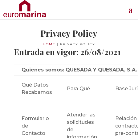
Privacy Policy
HOME
|
PRIVACY POLICY
Entrada en vigor: 26/08/2021
Quienes somos: QUESADA Y QUESADA, S.A. (E
Qué Datos
Para Qué
Base Jurí
Recabamos
Atender las
Formulario
Relación
solicitudes
de
contractu
de
Contacto
pre-cont
información