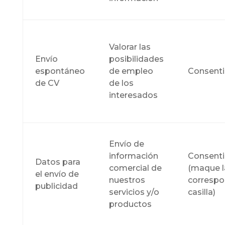
Valorar las
Envío
posibilidades
espontáneo
de empleo
Consent
de CV
de los
interesados
Envío de
información
Consent
Datos para
comercial de
(maque l
el envío de
nuestros
correspo
publicidad
servicios y/o
casilla)
productos