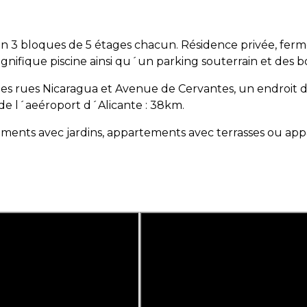
 bloques de 5 étages chacun. Résidence privée, fermée
nifique piscine ainsi qu´un parking souterrain et des b
les rues Nicaragua et Avenue de Cervantes, un endroit dô
de l´aeéroport d´Alicante : 38km.
ements avec jardins, appartements avec terrasses ou ap