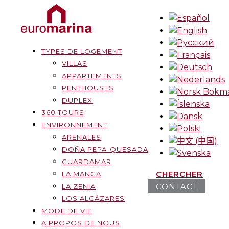
TYPES DE LOGEMENT
VILLAS
APPARTEMENTS
PENTHOUSES
DUPLEX
360 TOURS
ENVIRONNEMENT
ARENALES
DOÑA PEPA-QUESADA
GUARDAMAR
CHERCHER
LA MANGA
CONTACT
LA ZENIA
LOS ALCÁZARES
MODE DE VIE
A PROPOS DE NOUS