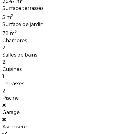
93.47 m
Surface terrasses
2
5 m
Surface de jardin
2
78 m
Chambres
2
Salles de bains
2
Cuisines
1
Terrasses
2
Piscine
Garage
Ascenseur