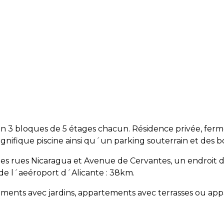
 bloques de 5 étages chacun. Résidence privée, fermée
nifique piscine ainsi qu´un parking souterrain et des b
les rues Nicaragua et Avenue de Cervantes, un endroit dô
de l´aeéroport d´Alicante : 38km.
ements avec jardins, appartements avec terrasses ou ap