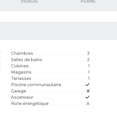
VIDÉOS
PLANS
2
Chambres
3
2
Salles de bains
2
2
Cuisines
1
2
Magasins
1
Terrasses
1
Piscine communautaire
Garage
Ascenseur
Note énergétique
A