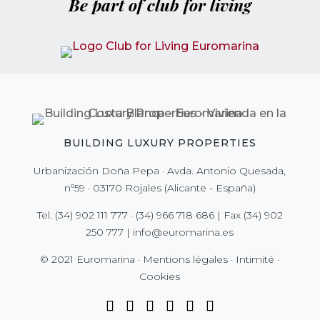
Be part of club for living
BUILDING LUXURY PROPERTIES
Urbanización Doña Pepa · Avda. Antonio Quesada,
nº59 · 03170 Rojales (Alicante - España)
Tel.
(34) 902 111 777
·
(34) 966 718 686
| Fax
(34) 902
250 777
|
info@euromarina.es
© 2021 Euromarina ·
Mentions légales
·
Intimité
·
Cookies