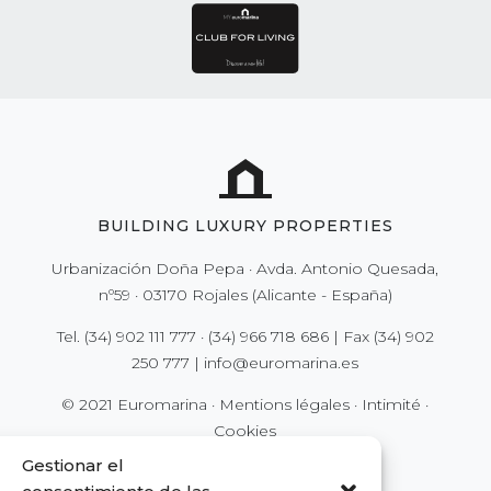
BUILDING LUXURY PROPERTIES
Urbanización Doña Pepa · Avda. Antonio Quesada,
nº59 · 03170 Rojales (Alicante - España)
Tel.
(34) 902 111 777
·
(34) 966 718 686
| Fax
(34) 902
250 777
|
info@euromarina.es
© 2021 Euromarina ·
Mentions légales
·
Intimité
·
Cookies
Gestionar el