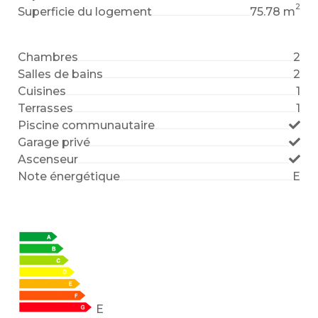
2
Superficie du logement
75.78 m
Chambres
2
Salles de bains
2
Cuisines
1
Terrasses
1
Piscine communautaire
Garage privé
Ascenseur
Note énergétique
E
E