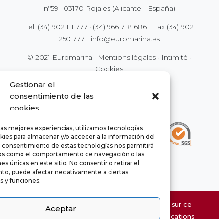
nº59 · 03170 Rojales (Alicante - España)
Tel.
(34) 902 111 777
·
(34) 966 718 686
| Fax
(34) 902
250 777
|
info@euromarina.es
© 2021 Euromarina ·
Mentions légales
·
Intimité
·
Cookies
Gestionar el
consentimiento de las
cookies
las mejores experiencias, utilizamos tecnologías
kies para almacenar y/o acceder a la información del
El consentimiento de estas tecnologías nos permitirá
os como el comportamiento de navegación o las
es únicas en este sitio. No consentir o retirar el
to, puede afectar negativamente a ciertas
as y funciones.
Les informations concernant les propriétés sur ce
Aceptar
site Web peuvent être sujettes à des modifications