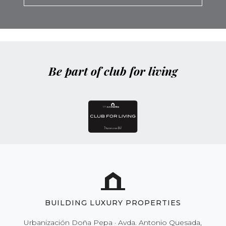
campo
vacío.
Be part of club for living
BUILDING LUXURY PROPERTIES
Urbanización Doña Pepa · Avda. Antonio Quesada,