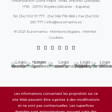
Urbanización Doña Pepa · Avda. Antonio Quesada,
nº59 · 03170 Rojales (Alicante - España)
Tel.
(34) 902 111 777
·
(34) 966 718 686
| Fax
(34) 902
250 777
|
info@euromarina.es
© 2021 Euromarina ·
Mentions légales
·
Intimité
·
Cookies
Les informations concernant les propriétés sur ce
site Web peuvent être sujettes à des modifications
et ne sont pas contractuelles. Les superfices
données sont approximatives, pouvant subir des