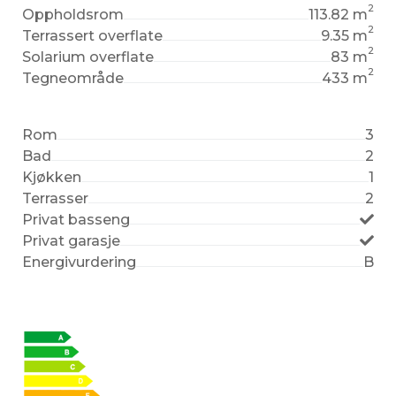
2
Oppholdsrom
113.82 m
2
Terrassert overflate
9.35 m
2
Solarium overflate
83 m
2
Tegneområde
433 m
Rom
3
Bad
2
Kjøkken
1
Terrasser
2
Privat basseng
Privat garasje
Energivurdering
B