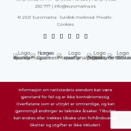
250 777
|
info@euromarina.es
© 2021 Euromarina ·
Juridisk merknad
·
Privatliv
·
Cookies
Informasjon om nettstedets eiendom kan være
gjenstand for feil og er ikke kontraktsmessig.
Overflatene som er uttrykt er omtrentlige, og kan
gjennomgå endringer av tekniske årsaker. Tilbudet
kan endres eller trekkes tilbake uten forhåndsvarsel.
Skatter og utgifter er ikke inkludert.