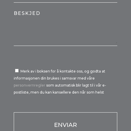
BESKJED
Merk av i boksen for å kontakte oss, og godta at
informasjonen din brukes i samsvar med våre
personvernregler
som automatisk blir lagt til i vår e-
postliste, men du kan kansellere den når som helst
Por favor, deja este campo vacío.
Por favor, deja este campo vacío.