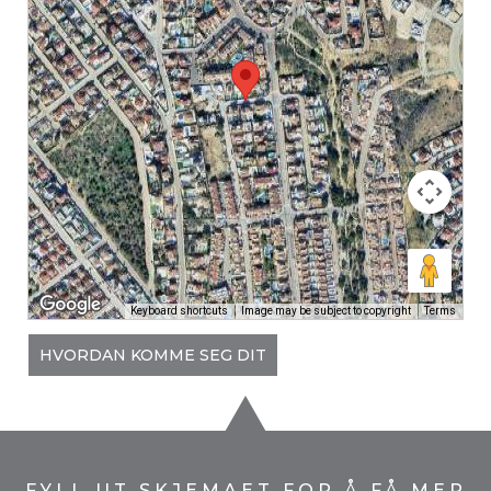
Keyboard shortcuts
Image may be subject to copyright
Terms
HVORDAN KOMME SEG DIT
FYLL UT SKJEMAET FOR Å FÅ MER