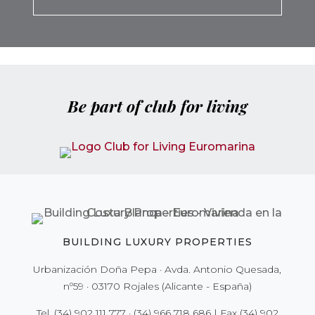
Be part of club for living
BUILDING LUXURY PROPERTIES
Urbanización Doña Pepa · Avda. Antonio Quesada,
nº59 · 03170 Rojales (Alicante - España)
Tel.
(34) 902 111 777
·
(34) 966 718 686
| Fax
(34) 902