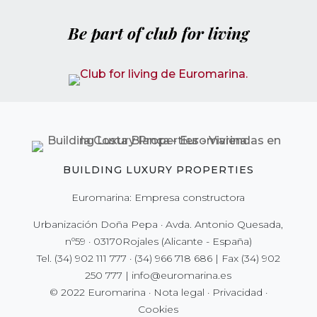
Be part of club for living
BUILDING LUXURY PROPERTIES
Euromarina: Empresa constructora
Urbanización Doña Pepa · Avda. Antonio Quesada,
nº59 · 03170Rojales (Alicante - España)
Tel.
(34) 902 111 777
·
(34) 966 718 686
| Fax
(34) 902
250 777
|
info@euromarina.es
© 2022 Euromarina ·
Nota legal
·
Privacidad
·
Cookies