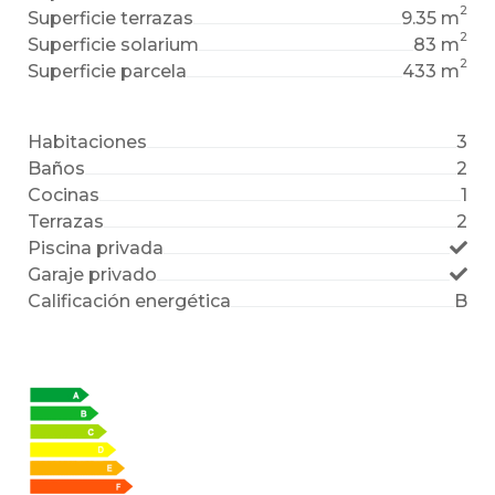
2
Superficie terrazas
9.35 m
2
Superficie solarium
83 m
2
Superficie parcela
433 m
Habitaciones
3
Baños
2
Cocinas
1
Terrazas
2
Piscina privada
Garaje privado
Calificación energética
B