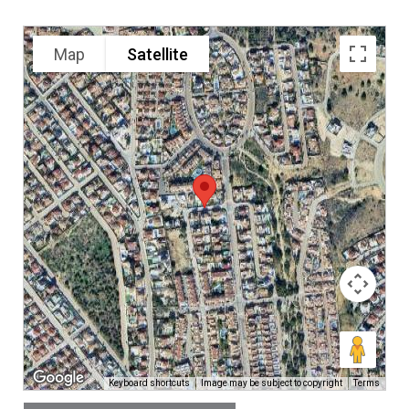
Map
Satellite
Keyboard shortcuts
Image may be subject to copyright
Terms