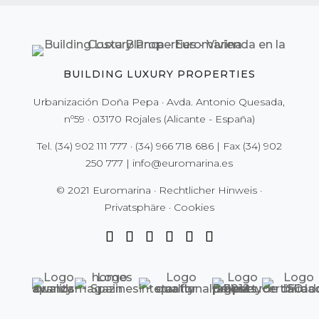
BUILDING LUXURY PROPERTIES
Urbanización Doña Pepa · Avda. Antonio Quesada,
nº59 · 03170 Rojales (Alicante - España)
Tel.
(34) 902 111 777
·
(34) 966 718 686
| Fax
(34) 902
250 777
|
info@euromarina.es
© 2021 Euromarina ·
Rechtlicher Hinweis
·
Privatsphäre
·
Cookies