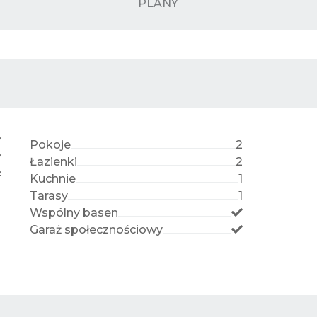
PLANY
2
Pokoje
2
2
Łazienki
2
2
Kuchnie
1
Tarasy
1
Wspólny basen
Garaż społecznościowy