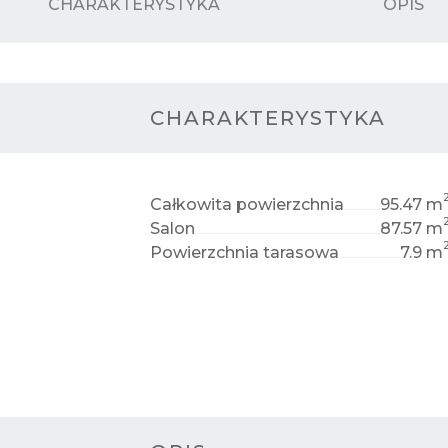
CHARAKTERYSTYKA
OPIS
CHARAKTERYSTYKA
Całkowita powierzchnia
95.47 m
Salon
87.57 m
Powierzchnia tarasowa
7.9 m