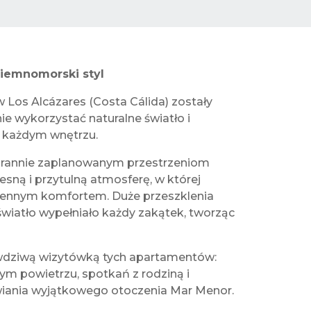
dziemnomorski styl
Los Alcázares (Costa Cálida) zostały
e wykorzystać naturalne światło i
w każdym wnętrzu.
tarannie zaplanowanym przestrzeniom
ną i przytulną atmosferę, w której
ziennym komfortem. Duże przeszklenia
wiatło wypełniało każdy zakątek, tworząc
awdziwą wizytówką tych apartamentów:
żym powietrzu, spotkań z rodziną i
iwiania wyjątkowego otoczenia Mar Menor.