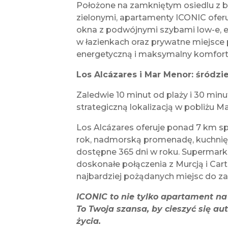
Położone na zamkniętym osiedlu z
zielonymi, apartamenty ICONIC oferu
okna z podwójnymi szybami low-e, e
w łazienkach oraz prywatne miejsc
energetyczną i maksymalny komfort
Los Alcázares i Mar Menor: śródzi
Zaledwie 10 minut od plaży i 30 minut
strategiczną lokalizacją w pobliżu M
Los Alcázares oferuje ponad 7 km sp
rok, nadmorską promenadę, kuchnię
dostępne 365 dni w roku. Supermarke
doskonałe połączenia z Murcją i Cart
najbardziej pożądanych miejsc do z
ICONIC to nie tylko apartament na
To Twoja szansa, by cieszyć się 
życia.