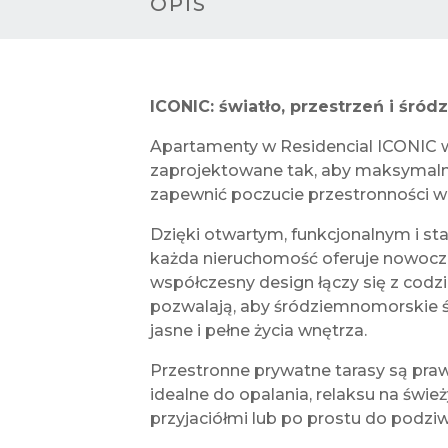
OPIS
ICONIC: światło, przestrzeń i śró
Apartamenty w Residencial ICONIC w 
zaprojektowane tak, aby maksymalni
zapewnić poczucie przestronności 
Dzięki otwartym, funkcjonalnym i s
każda nieruchomość oferuje nowoczes
współczesny design łączy się z cod
pozwalają, aby śródziemnomorskie ś
jasne i pełne życia wnętrza.
Przestronne prywatne tarasy są pr
idealne do opalania, relaksu na świe
przyjaciółmi lub po prostu do podz