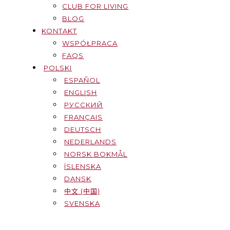
CLUB FOR LIVING
BLOG
KONTAKT
WSPÓŁPRACA
FAQS
POLSKI
ESPAÑOL
ENGLISH
РУССКИЙ
FRANÇAIS
DEUTSCH
NEDERLANDS
NORSK BOKMÅL
ÍSLENSKA
DANSK
中文 (中国)
SVENSKA