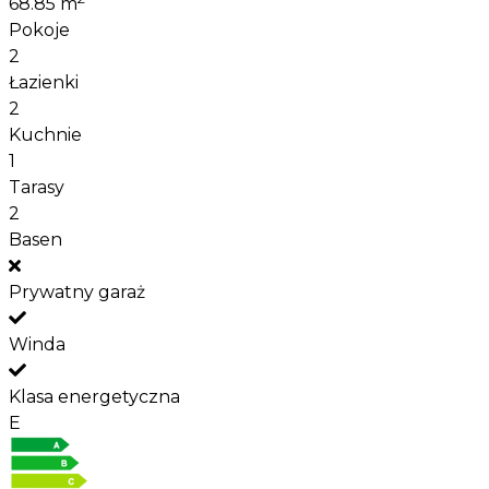
68.85 m
Pokoje
2
Łazienki
2
Kuchnie
1
Tarasy
2
Basen
Prywatny garaż
Winda
Klasa energetyczna
E