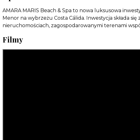
AMARA MARIS Beach & Spa to nowa luksusowa inwesty
Menor na wybrzeżu Costa Cálida. Inwestycja składa się
nieruchomościach, zagospodarowanymi terenami wspól
Filmy