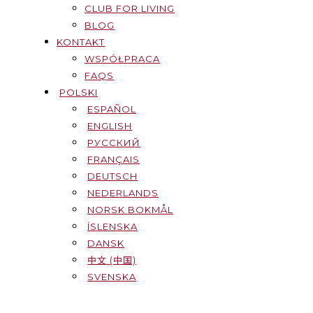
CLUB FOR LIVING
BLOG
KONTAKT
WSPÓŁPRACA
FAQS
POLSKI
ESPAÑOL
ENGLISH
РУССКИЙ
FRANÇAIS
DEUTSCH
NEDERLANDS
NORSK BOKMÅL
ÍSLENSKA
DANSK
中文 (中国)
SVENSKA