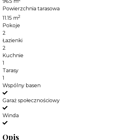
96.5 m
Powierzchnia tarasowa
2
11.15 m
Pokoje
2
Łazienki
2
Kuchnie
1
Tarasy
1
Wspólny basen
Garaż społecznościowy
Winda
Opis