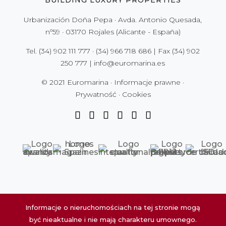
Urbanización Doña Pepa · Avda. Antonio Quesada,
nº59 · 03170 Rojales (Alicante - España)
Tel.
(34) 902 111 777
·
(34) 966 718 686
| Fax
(34) 902
250 777
|
info@euromarina.es
© 2021 Euromarina ·
Informacje prawne
·
Prywatność
·
Cookies
Informacje o nieruchomościach na tej stronie mogą
być nieaktualne i nie mają charakteru umownego.