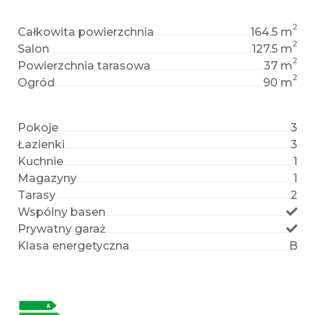
2
Całkowita powierzchnia
164.5 m
2
Salon
127.5 m
2
Powierzchnia tarasowa
37 m
2
Ogród
90 m
Pokoje
3
Łazienki
3
Kuchnie
1
Magazyny
1
Tarasy
2
Wspólny basen
Prywatny garaż
Klasa energetyczna
B