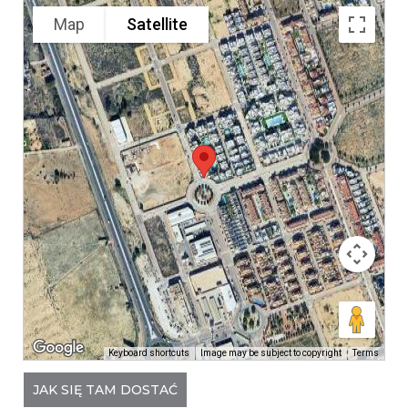
Map
Satellite
Keyboard shortcuts
Image may be subject to copyright
Terms
JAK SIĘ TAM DOSTAĆ