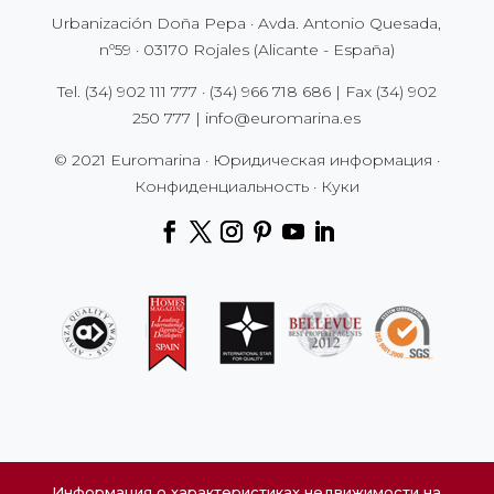
Urbanización Doña Pepa · Avda. Antonio Quesada,
nº59 · 03170 Rojales (Alicante - España)
Tel.
(34) 902 111 777
·
(34) 966 718 686
| Fax
(34) 902
250 777
|
info@euromarina.es
© 2021 Euromarina ·
Юридическая информация
·
Конфиденциальность
·
Куки
Информация о характеристиках недвижимости на