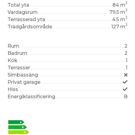
2
Total yta
84 m
2
Vardagsrum
79.5 m
2
Terrasserad yta
4.5 m
2
Trädgårdsområde
127 m
Rum
2
Badrum
2
Kök
1
Terrasser
1
Simbassäng
Privat garage
Hiss
Energiklassificering
B