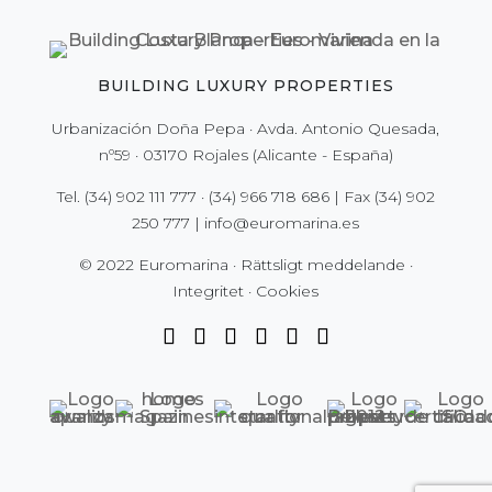
BUILDING LUXURY PROPERTIES
Urbanización Doña Pepa · Avda. Antonio Quesada,
nº59 · 03170 Rojales (Alicante - España)
Tel.
(34) 902 111 777
·
(34) 966 718 686
| Fax
(34) 902
250 777
|
info@euromarina.es
© 2022 Euromarina ·
Rättsligt meddelande
·
Integritet
·
Cookies