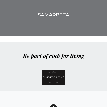
favor,
deja
este
campo
vacío.
Be part of club for living