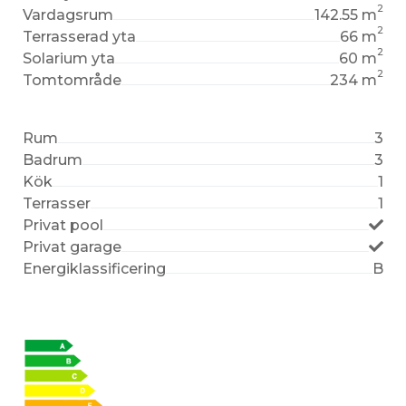
2
Vardagsrum
142.55 m
2
Terrasserad yta
66 m
2
Solarium yta
60 m
2
Tomtområde
234 m
Rum
3
Badrum
3
Kök
1
Terrasser
1
Privat pool
Privat garage
Energiklassificering
B