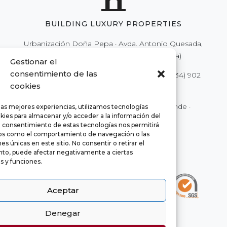
BUILDING LUXURY PROPERTIES
Urbanización Doña Pepa · Avda. Antonio Quesada,
nº59 · 03170 Rojales (Alicante - España)
Gestionar el
consentimiento de las
Tel.
(34) 902 111 777
·
(34) 966 718 686
| Fax
(34) 902
cookies
250 777
|
info@euromarina.es
© 2022 Euromarina ·
Rättsligt meddelande
·
las mejores experiencias, utilizamos tecnologías
kies para almacenar y/o acceder a la información del
Integritet
·
Cookies
El consentimiento de estas tecnologías nos permitirá
os como el comportamiento de navegación o las
es únicas en este sitio. No consentir o retirar el
to, puede afectar negativamente a ciertas
as y funciones.
Aceptar
Denegar
chaty