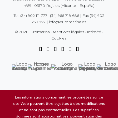
nº59 · 03170 Rojales (Alicante - España)
Tel.
(34) 902 111 777
·
(34) 966 718 686
| Fax
(34) 902
250 777
|
info@euromarina.es
© 2021 Euromarina ·
Mentions légales
·
Intimité
·
Cookies
Les informations concernant les propriétés sur ce
site Web peuvent être sujettes à des modifications
et ne sont pas contractuelles. Les superfices
données sont approximatives, pouvant subir des