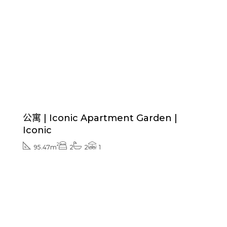
价格从
339.000€
Exterior finishes included
公寓 | Iconic Apartment Garden |
Iconic
2
95.47m
2
2
1