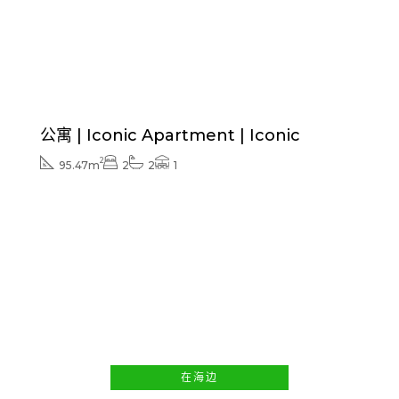
价格从
329.000€
公寓 | Iconic Apartment | Iconic
2
95.47m
2
2
1
价格从
560.021€
价格中包括的家具和配件
Swimming pool and/or exterior finishes included
在海边