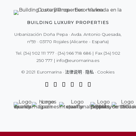
BUILDING LUXURY PROPERTIES
Urbanización Doña Pepa · Avda. Antonio Quesada,
nº59 · 03170 Rojales (Alicante - España)
Tel.
(34) 902 111 777
·
(34) 966 718 686
| Fax
(34) 902
250 777
|
info@euromarina.es
© 2021 Euromarina ·
法律说明
·
隐私
·
Cookies