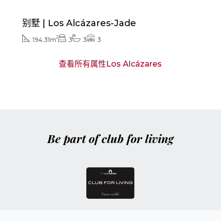
别墅 | Los Alcázares-Jade
2
194.31m
3
3
3
查看所有属性Los Alcázares
Be part of club for living