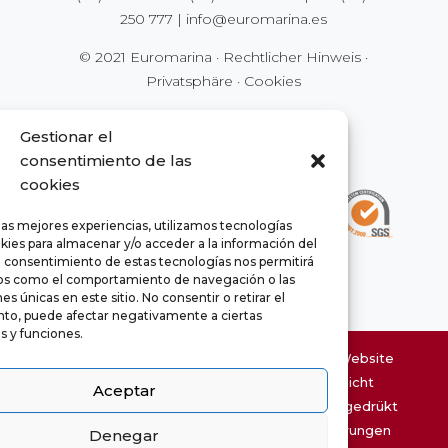
250 777
|
info@euromarina.es
© 2021 Euromarina ·
Rechtlicher Hinweis
·
Privatsphäre
·
Cookies
Gestionar el
consentimiento de las
cookies
las mejores experiencias, utilizamos tecnologías
kies para almacenar y/o acceder a la información del
El consentimiento de estas tecnologías nos permitirá
os como el comportamiento de navegación o las
es únicas en este sitio. No consentir o retirar el
to, puede afectar negativamente a ciertas
as y funciones.
Die Informationen über die Häuser dieser Website
unterliegen möglicherweise Fehler und nicht
Aceptar
vertraglicher Charakter Die Oberflächen ausgedrükt
sind ungefähre Angaben und können Änderungen
Denegar