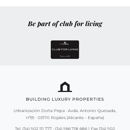
Be part of club for living
BUILDING LUXURY PROPERTIES
Urbanización Doña Pepa · Avda. Antonio Quesada,
nº59 · 03170 Rojales (Alicante - España)
Tel.
(34) 902 111 777
·
(34) 966 718 686
| Fax
(34) 902