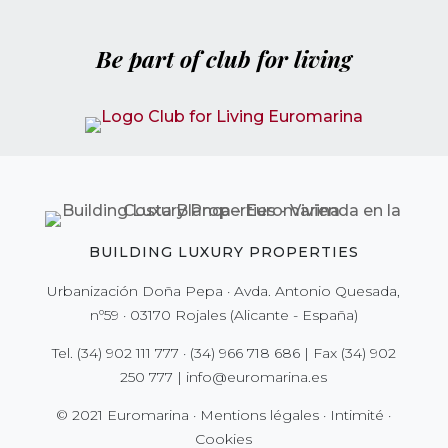
Be part of club for living
BUILDING LUXURY PROPERTIES
Urbanización Doña Pepa · Avda. Antonio Quesada,
nº59 · 03170 Rojales (Alicante - España)
Tel.
(34) 902 111 777
·
(34) 966 718 686
| Fax
(34) 902
250 777
|
info@euromarina.es
© 2021 Euromarina ·
Mentions légales
·
Intimité
·
Cookies