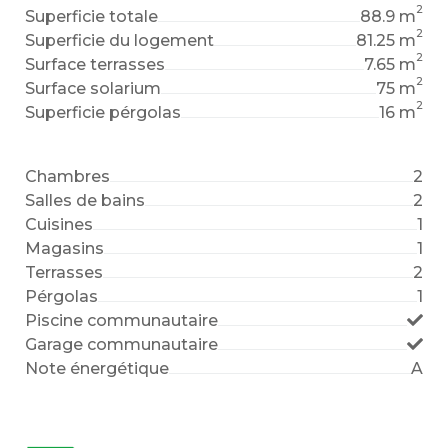
2
Superficie totale
88.9 m
2
Superficie du logement
81.25 m
2
Surface terrasses
7.65 m
2
Surface solarium
75 m
2
Superficie pérgolas
16 m
Chambres
2
Salles de bains
2
Cuisines
1
Magasins
1
Terrasses
2
Pérgolas
1
Piscine communautaire
Garage communautaire
Note énergétique
A