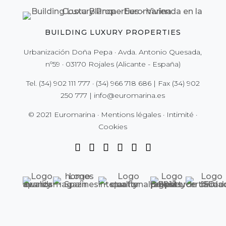
BUILDING LUXURY PROPERTIES
Urbanización Doña Pepa · Avda. Antonio Quesada,
nº59 · 03170 Rojales (Alicante - España)
Tel.
(34) 902 111 777
·
(34) 966 718 686
| Fax
(34) 902
250 777
|
info@euromarina.es
© 2021 Euromarina ·
Mentions légales
·
Intimité
·
Cookies