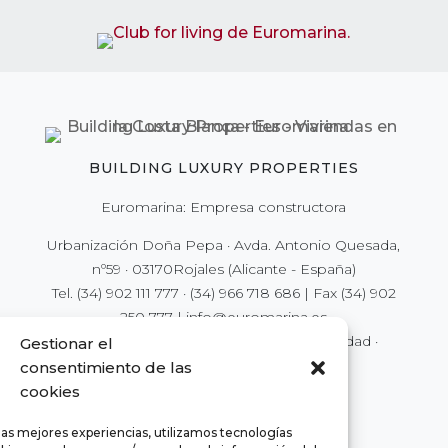
BUILDING LUXURY PROPERTIES
Euromarina: Empresa constructora
Urbanización Doña Pepa · Avda. Antonio Quesada,
nº59 · 03170Rojales (Alicante - España)
Tel.
(34) 902 111 777
·
(34) 966 718 686
| Fax
(34) 902
250 777
|
info@euromarina.es
© 2022 Euromarina ·
Nota legal
·
Privacidad
·
Gestionar el
Cookies
consentimiento de las
cookies
las mejores experiencias, utilizamos tecnologías