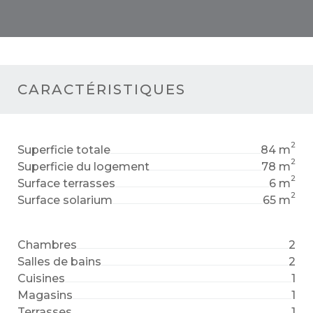
CARACTÉRISTIQUES
2
Superficie totale
84 m
2
Superficie du logement
78 m
2
Surface terrasses
6 m
2
Surface solarium
65 m
Chambres
2
Salles de bains
2
Cuisines
1
Magasins
1
Terrasses
1