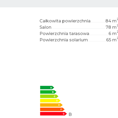
Całkowita powierzchnia
84 m
Salon
78 m
Powierzchnia tarasowa
6 m
Powierzchnia solarium
65 m
B