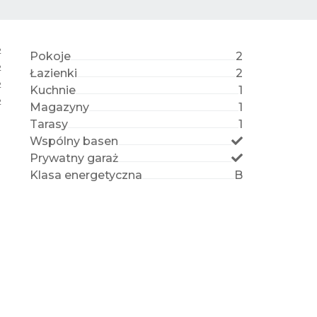
2
Pokoje
2
2
Łazienki
2
2
Kuchnie
1
2
Magazyny
1
Tarasy
1
Wspólny basen
Prywatny garaż
Klasa energetyczna
B