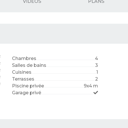
VIDÉOS
PLANS
2
Chambres
4
2
Salles de bains
3
2
Cuisines
1
2
Terrasses
2
2
Piscine privée
9x4 m
Garage privé