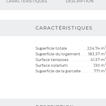
CARACTÉRISTIQUES
DESCRIPTION
CARACTÉRISTIQUES
Superficie totale
224.74 m
Superficie du logement
183.37 m
Surface terrasses
41.37 m
Surface solarium
130 m
Superficie de la parcelle
771 m