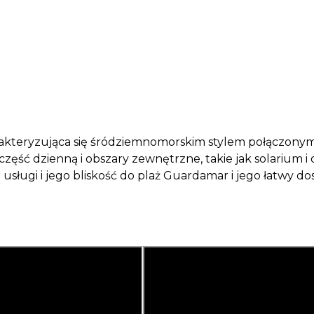
 charakteryzująca się śródziemnomorskim stylem połączo
nną część dzienną i obszary zewnętrzne, takie jak solari
ugi i jego bliskość do plaż Guardamar i jego łatwy dostę