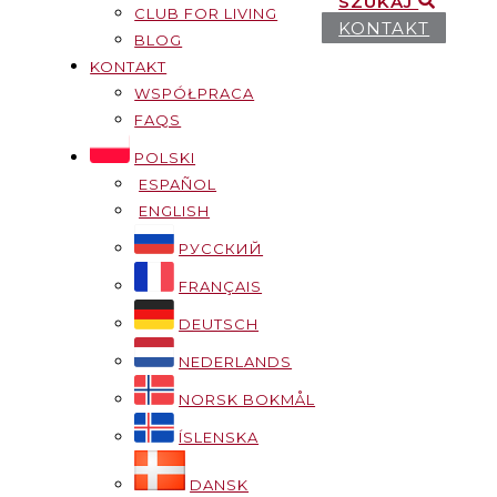
SZUKAJ
CLUB FOR LIVING
KONTAKT
BLOG
KONTAKT
WSPÓŁPRACA
FAQS
POLSKI
ESPAÑOL
ENGLISH
РУССКИЙ
FRANÇAIS
DEUTSCH
NEDERLANDS
NORSK BOKMÅL
ÍSLENSKA
DANSK