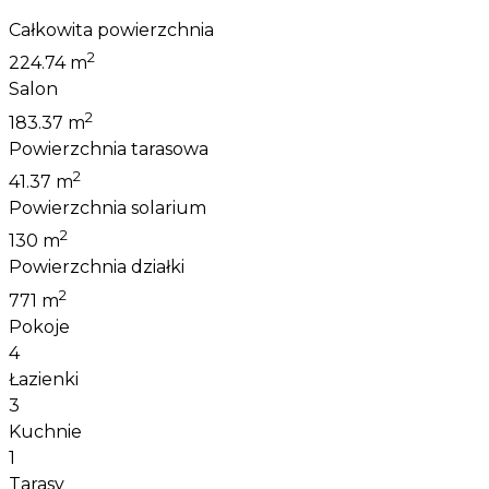
Całkowita powierzchnia
2
224.74 m
Salon
2
183.37 m
Powierzchnia tarasowa
2
41.37 m
Powierzchnia solarium
2
130 m
Powierzchnia działki
2
771 m
Pokoje
4
Łazienki
3
Kuchnie
1
Tarasy