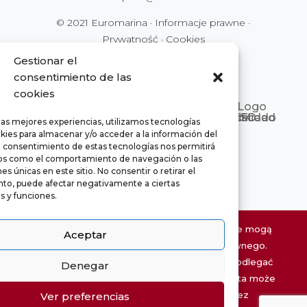
© 2021 Euromarina ·
Informacje prawne
·
Prywatność
·
Cookies
Gestionar el
consentimiento de las
cookies
las mejores experiencias, utilizamos tecnologías
kies para almacenar y/o acceder a la información del
El consentimiento de estas tecnologías nos permitirá
os como el comportamiento de navegación o las
es únicas en este sitio. No consentir o retirar el
to, puede afectar negativamente a ciertas
as y funciones.
Informacje o nieruchomościach na tej stronie mogą
Aceptar
być nieaktualne i nie mają charakteru umownego.
Wymiary są podane w przybliżeniu i mogą podlegać
Denegar
chaty
modyfikacjom z przyczyn technicznych. Oferta może
Hide
zostać zmodyfikowana lub wycofana bez
Ver preferencias