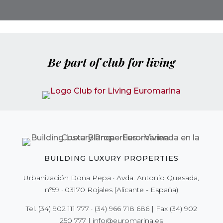
Be part of club for living
BUILDING LUXURY PROPERTIES
Urbanización Doña Pepa · Avda. Antonio Quesada,
nº59 · 03170 Rojales (Alicante - España)
Tel.
(34) 902 111 777
·
(34) 966 718 686
| Fax
(34) 902
250 777
|
info@euromarina.es