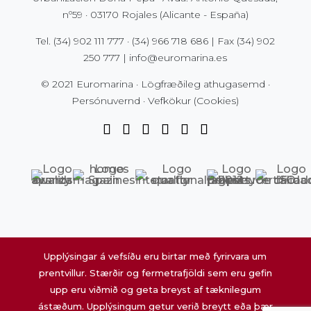
nº59 · 03170 Rojales (Alicante - España)
Tel.
(34) 902 111 777
·
(34) 966 718 686
| Fax
(34) 902
250 777
|
info@euromarina.es
© 2021 Euromarina ·
Lögfræðileg athugasemd
·
Persónuvernd
·
Vefkökur (Cookies)
Upplýsingar á vefsíðu eru birtar með fyrirvara um
prentvillur. Stærðir og fermetrafjöldi sem eru gefin
upp eru viðmið og geta breyst af tæknilegum
ástæðum. Upplýsingum getur verið breytt eða þær