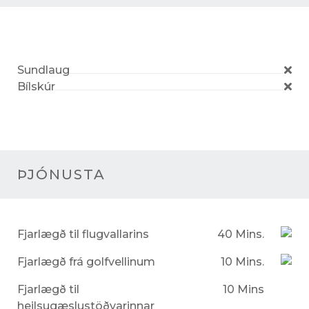
Sundlaug
Bílskúr
ÞJÓNUSTA
Fjarlægð til flugvallarins
40 Mins.
Fjarlægð frá golfvellinum
10 Mins.
Fjarlægð til
10 Mins
heilsugæslustöðvarinnar