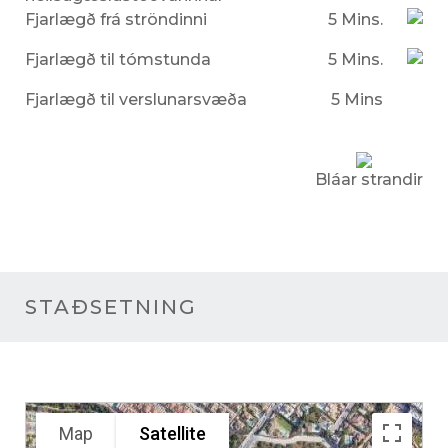
Fjarlægð frá ströndinni
5 Mins.
Fjarlægð til tómstunda
5 Mins.
Fjarlægð til verslunarsvæða
5 Mins
Bláar strandir
STAÐSETNING
Map
Satellite