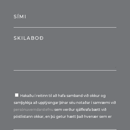
SÍMI
SKILABOÐ
Hakaðu í reitinn til að hafa samband við okkur og
samþykkja að upplýsingar þínar séu notaðar í samræmi við
persónuverndarstefnu
sem verður sjálfkrafa bætt við
póstlistann okkar, en þú getur hætt það hvenær sem er
Por favor, deja este campo vacío.