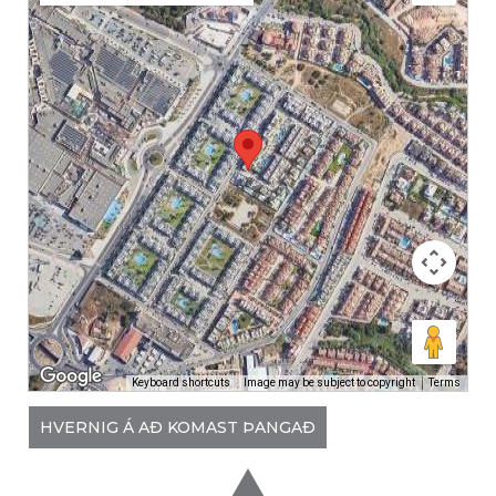
Keyboard shortcuts
Image may be subject to copyright
Terms
HVERNIG Á AÐ KOMAST ÞANGAÐ