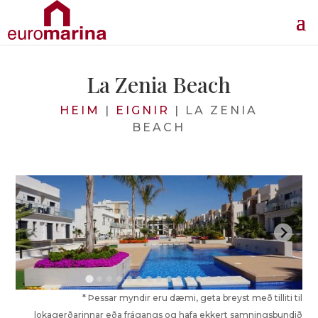
La Zenia Beach
HEIM
|
EIGNIR
|
LA ZENIA
BEACH
* Þessar myndir eru dæmi, geta breyst með tilliti til
lokagerðarinnar eða frágangs og hafa ekkert samningsbundið