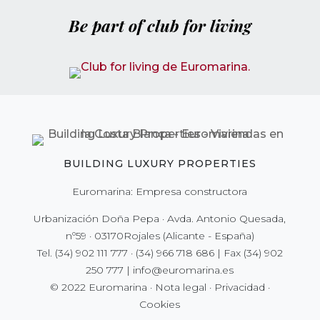
Be part of club for living
BUILDING LUXURY PROPERTIES
Euromarina: Empresa constructora
Urbanización Doña Pepa · Avda. Antonio Quesada,
nº59 · 03170Rojales (Alicante - España)
Tel.
(34) 902 111 777
·
(34) 966 718 686
| Fax
(34) 902
250 777
|
info@euromarina.es
© 2022 Euromarina ·
Nota legal
·
Privacidad
·
Cookies