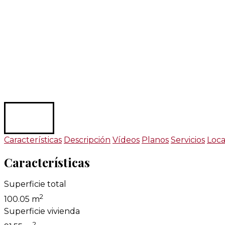
Características
Descripción
Vídeos
Planos
Servicios
Loca
Características
Superficie total
2
100.05 m
Superficie vivienda
2