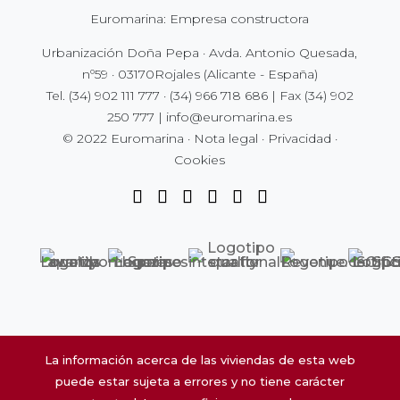
Euromarina: Empresa constructora
Urbanización Doña Pepa · Avda. Antonio Quesada,
nº59 · 03170Rojales (Alicante - España)
Tel.
(34) 902 111 777
·
(34) 966 718 686
| Fax
(34) 902
250 777
|
info@euromarina.es
© 2022 Euromarina ·
Nota legal
·
Privacidad
·
Cookies
La información acerca de las viviendas de esta web
puede estar sujeta a errores y no tiene carácter