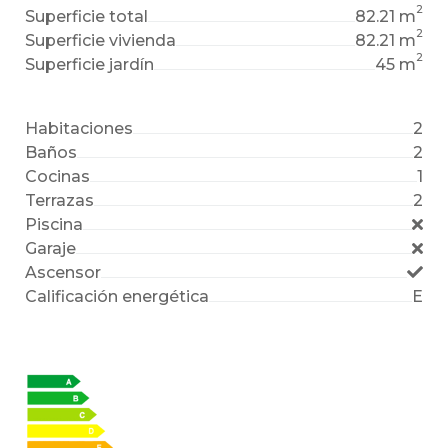
2
Superficie total
82.21 m
2
Superficie vivienda
82.21 m
2
Superficie jardín
45 m
Habitaciones
2
Baños
2
Cocinas
1
Terrazas
2
Piscina
Garaje
Ascensor
Calificación energética
E