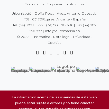
Euromarina: Empresa constructora
Urbanización Doña Pepa · Avda. Antonio Quesada,
nº59 · 03170Rojales (Alicante - España)
Tel.
(34) 902 111 777
·
(34) 966 718 686
| Fax
(34) 902
250 777
|
info@euromarina.es
© 2022 Euromarina ·
Nota legal
·
Privacidad
·
Cookies
La información acerca de las viviendas de esta web
puede estar sujeta a errores y no tiene carácter
contractual. Las superficies expresadas son