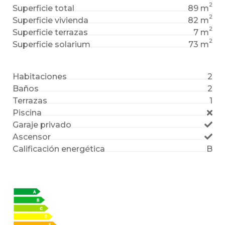
2
Superficie total
89 m
2
Superficie vivienda
82 m
2
Superficie terrazas
7 m
2
Superficie solarium
73 m
Habitaciones
2
Baños
2
Terrazas
1
Piscina
Garaje privado
Ascensor
Calificación energética
B