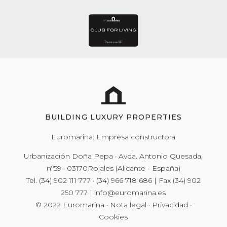
BUILDING LUXURY PROPERTIES
Euromarina: Empresa constructora
Urbanización Doña Pepa · Avda. Antonio Quesada,
nº59 · 03170Rojales (Alicante - España)
Tel.
(34) 902 111 777
·
(34) 966 718 686
| Fax
(34) 902
250 777
|
info@euromarina.es
© 2022 Euromarina ·
Nota legal
·
Privacidad
·
Cookies