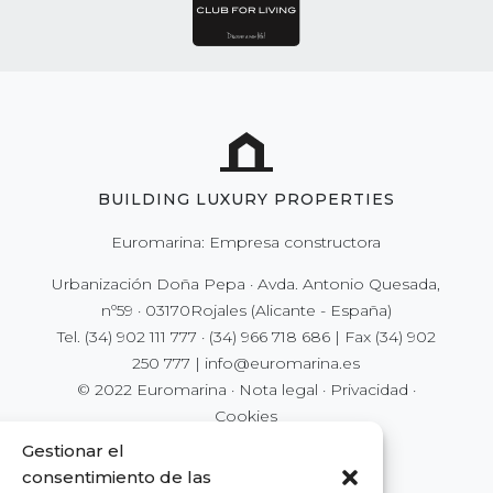
BUILDING LUXURY PROPERTIES
Euromarina: Empresa constructora
Urbanización Doña Pepa · Avda. Antonio Quesada,
nº59 · 03170Rojales (Alicante - España)
Tel.
(34) 902 111 777
·
(34) 966 718 686
| Fax
(34) 902
250 777
|
info@euromarina.es
© 2022 Euromarina ·
Nota legal
·
Privacidad
·
Cookies
Gestionar el
consentimiento de las