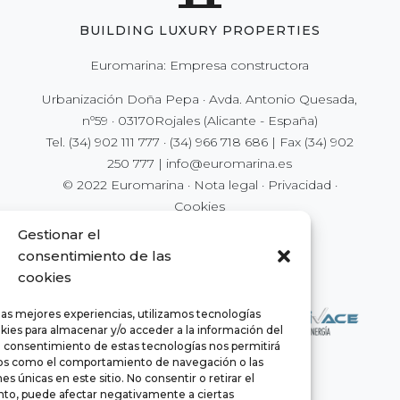
BUILDING LUXURY PROPERTIES
Euromarina: Empresa constructora
Urbanización Doña Pepa · Avda. Antonio Quesada,
nº59 · 03170Rojales (Alicante - España)
Tel.
(34) 902 111 777
·
(34) 966 718 686
| Fax
(34) 902
250 777
|
info@euromarina.es
© 2022 Euromarina ·
Nota legal
·
Privacidad
·
Cookies
Gestionar el
consentimiento de las
cookies
las mejores experiencias, utilizamos tecnologías
kies para almacenar y/o acceder a la información del
El consentimiento de estas tecnologías nos permitirá
os como el comportamiento de navegación o las
es únicas en este sitio. No consentir o retirar el
to, puede afectar negativamente a ciertas