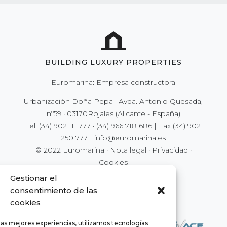
BUILDING LUXURY PROPERTIES
Euromarina: Empresa constructora
Urbanización Doña Pepa · Avda. Antonio Quesada,
nº59 · 03170Rojales (Alicante - España)
Tel.
(34) 902 111 777
·
(34) 966 718 686
| Fax
(34) 902
250 777
|
info@euromarina.es
© 2022 Euromarina ·
Nota legal
·
Privacidad
·
Cookies
Gestionar el
consentimiento de las
cookies
las mejores experiencias, utilizamos tecnologías