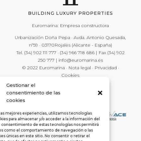
BUILDING LUXURY PROPERTIES
Euromarina: Empresa constructora
Urbanización Doña Pepa · Avda. Antonio Quesada,
nº59 · 03170Rojales (Alicante - España)
Tel.
(34) 902 111 777
·
(34) 966 718 686
| Fax
(34) 902
250 777
|
info@euromarina.es
© 2022 Euromarina ·
Nota legal
·
Privacidad
·
Cookies
Gestionar el
consentimiento de las
cookies
las mejores experiencias, utilizamos tecnologías
kies para almacenar y/o acceder a la información del
El consentimiento de estas tecnologías nos permitirá
os como el comportamiento de navegación o las
es únicas en este sitio. No consentir o retirar el