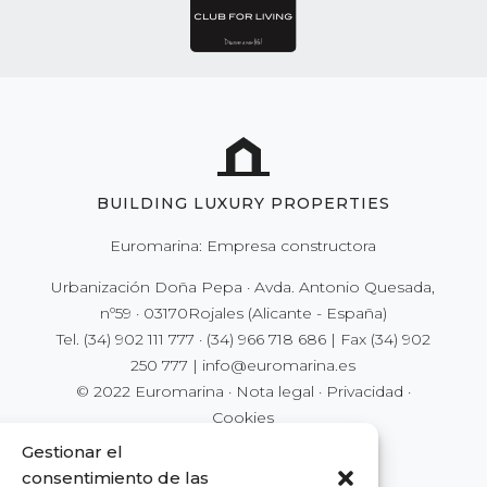
BUILDING LUXURY PROPERTIES
Euromarina: Empresa constructora
Urbanización Doña Pepa · Avda. Antonio Quesada,
nº59 · 03170Rojales (Alicante - España)
Tel.
(34) 902 111 777
·
(34) 966 718 686
| Fax
(34) 902
250 777
|
info@euromarina.es
© 2022 Euromarina ·
Nota legal
·
Privacidad
·
Cookies
Gestionar el
consentimiento de las