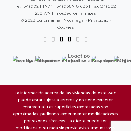
Tel.
(34) 902 111 777
·
(34) 966 718 686
| Fax
(34) 902
250 777
|
info@euromarina.es
© 2022 Euromarina ·
Nota legal
·
Privacidad
·
Cookies
La información acerca de las viviendas de esta web
puede estar sujeta a errores y no tiene carácter
contractual. Las superficies expresadas son
aproximadas, pudiendo experimentar modificaciones
por razones técnicas. La oferta puede ser
modificada o retirada sin previo aviso. Impuestos y