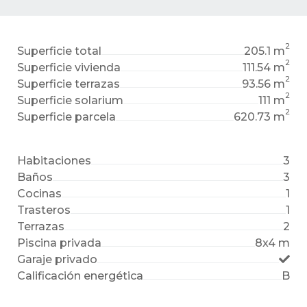
2
Superficie total
205.1 m
2
Superficie vivienda
111.54 m
2
Superficie terrazas
93.56 m
2
Superficie solarium
111 m
2
Superficie parcela
620.73 m
Habitaciones
3
Baños
3
Cocinas
1
Trasteros
1
Terrazas
2
Piscina privada
8x4 m
Garaje privado
Calificación energética
B